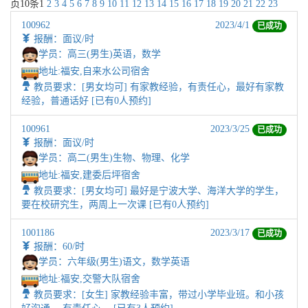
页
10
条
1
2
3
4
5
6
7
8
9
10
11
12
13
14
15
16
17
18
19
20
21
22
23
100962
2023/4/1
已成功
报酬：面议/时
学员：高三(男生)英语，数学
地址:
福安,自来水公司宿舍
教员要求：[男女均可] 有家教经验，有责任心，最好有家教
经验，普通话好 [已有0人预约]
100961
2023/3/25
已成功
报酬：面议/时
学员：高二(男生)生物、物理、化学
地址:
福安,建委后坪宿舍
教员要求：[男女均可] 最好是宁波大学、海洋大学的学生，
要在校研究生，两周上一次课 [已有0人预约]
1001186
2023/3/17
已成功
报酬：60/时
学员：六年级(男生)语文，数学英语
地址:
福安,交警大队宿舍
教员要求：[女生] 家教经验丰富，带过小学毕业班。和小孩