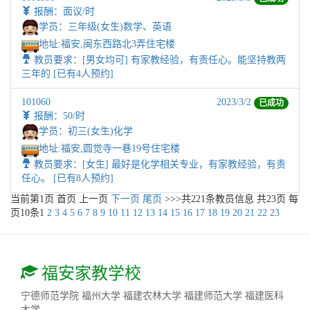
报酬：面议/时
学员：三年级(女生)数学、英语
地址:
福安,闽东西路北3弄住宅楼
教员要求：[男女均可] 有家教经验，有责任心。能坚持教两
三年的 [已有4人预约]
101060
2023/3/2
已成功
报酬：50/时
学员：初三(女生)化学
地址:
福安,圆觉寺一巷19号住宅楼
教员要求：[女生] 最好是化学相关专业，有家教经验，有责
任心。 [已有8人预约]
当前第
1
页
首页
上一页
下一页
尾页
>>>共
221
条教员信息 共
23
页 每
页
10
条
1
2
3
4
5
6
7
8
9
10
11
12
13
14
15
16
17
18
19
20
21
22
23
福安家教学校
宁德师范学院
福州大学
福建农林大学
福建师范大学
福建医科
大学