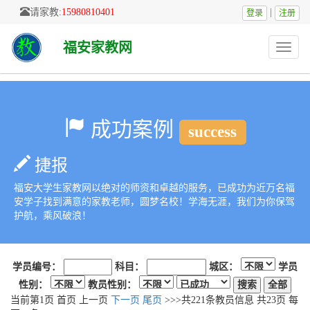
请家教:
15980810401
|
登录
注册
福安家教网
Toggle
naviga
成功案例
success
捷报
福安大学生家教网以绝对的师资和卓越的服务，已成功为近万名福
安学子找到满意的家教老师，圆梦名校！学海无涯，我们为你保驾
护航，乘风破浪！
学员编号：
科目：
城区：
学员
性别：
教员性别：
当前第
1
页
首页
上一页
下一页
尾页
>>>共
221
条教员信息 共
23
页 每