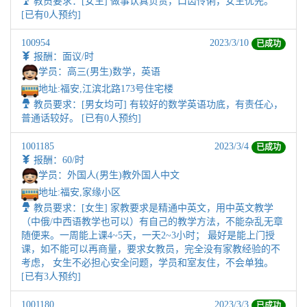
教员要求：[女生] 做事认真负责，口齿伶俐，女生优先。
[已有0人预约]
100954
2023/3/10
已成功
报酬：面议/时
学员：高三(男生)数学，英语
地址:
福安,江滨北路173号住宅楼
教员要求：[男女均可] 有较好的数学英语功底，有责任心，
普通话较好。 [已有0人预约]
1001185
2023/3/4
已成功
报酬：60/时
学员：外国人(男生)教外国人中文
地址:
福安,家缘小区
教员要求：[女生] 家教要求是精通中英文，用中英文教学
（中俄/中西语教学也可以）有自己的教学方法，不能杂乱无章
随便来。一周能上课4~5天，一天2~3小时； 最好是能上门授
课，如不能可以再商量，要求女教员，完全没有家教经验的不
考虑， 女生不必担心安全问题，学员和室友住，不会单独。
[已有3人预约]
1001180
2023/3/3
已成功