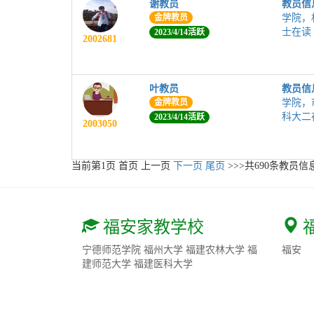
谢教员
教员信
金牌教员
学院，
士在读
2023/4/14活跃
2002681
叶教员
教员信
金牌教员
学院，
科大二
2023/4/14活跃
2003050
当前第
1
页
首页
上一页
下一页
尾页
>>>共
690
条教员信息
福安家教学校
宁德师范学院
福州大学
福建农林大学
福
福安
建师范大学
福建医科大学