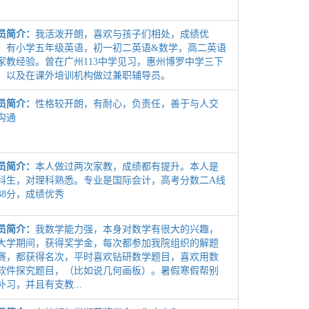
员简介：
我活泼开朗，喜欢与孩子们相处，成绩优
。有小学五年级英语，初一初二英语&数学，高二英语
家教经验。曾在广州113中学见习，惠州博罗中学三下
，以及在课外培训机构做过兼职辅导员。
员简介：
性格较开朗，有耐心，负责任，善于与人交
沟通
员简介：
本人做过两次家教，成绩都有提升。本人是
科生，对理科熟悉。专业是国际会计，高考分数二A线
38分，成绩优秀
员简介：
我数学能力强，本身对数学有很大的兴趣，
大学期间，获得奖学金，每次都参加我院组织的解题
赛，都获得名次，平时喜欢钻研数学题目，喜欢用数
软件探究题目，（比如说几何画板）。暑假寒假帮别
补习，并且有支教...