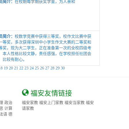
员简介：
在校期每学期获奖学金，为人亲和
员简介：
校数学竞赛中获得三等奖，校作文比赛中获
一等奖，多次获得深圳中小学生作文大赛的二等奖和
等奖，现为大二学生，正在准备第一次的全校四级考
。本人性格比较文静，责任感强，在学校担任社团会
，比较有耐心。
18
19
20
21
22
23
24
25
26
27
28
29
30
福安友情链接
理
政治
福安家教
福安上门家教
福安当家教
福安
思
计算
请家教
法语
德