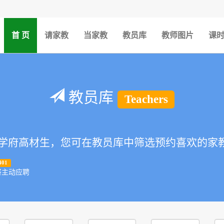
(current)
首 页
请家教
当家教
教员库
教师图片
课
教员库
Teachers
府高材生，您可在教员库中筛选预约喜欢的家
401
将主动应聘