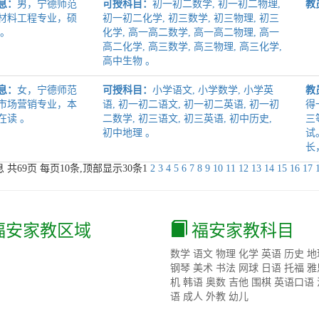
息：
男，宁德师范
可授科目：
初一初二数学, 初一初二物理,
教
材料工程专业，硕
初一初二化学, 初三数学, 初三物理, 初三
 。
化学, 高一高二数学, 高一高二物理, 高一
高二化学, 高三数学, 高三物理, 高三化学,
高中生物 。
息：
女，宁德师范
可授科目：
小学语文, 小学数学, 小学英
教
市场营销专业，本
语, 初一初二语文, 初一初二英语, 初一初
得
在读 。
二数学, 初三语文, 初三英语, 初中历史,
三
初中地理 。
试
长
 共
69
页 每页
10
条,顶部显示30条
1
2
3
4
5
6
7
8
9
10
11
12
13
14
15
16
17
福安家教区域
福安家教科目
数学
语文
物理
化学
英语
历史
地
钢琴
美术
书法
网球
日语
托福
雅
机
韩语
奥数
吉他
围棋
英语口语
语
成人
外教
幼儿