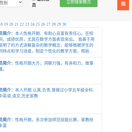
员
18
19
20
21
22
23
24
25
26
27
28
29
30
员简介：
本人性格开朗、有耐心且富有责任心。在校
间，成绩优异，尤其在数学方面表现突出。 我善于用
洁明了的方式讲解复杂的数学概念，能够根据学生的
同特点和学习进度，制定个性化的教学方案，帮助...
员简介：
性格开朗大方，洞察力强，有亲和力，做事
谨。
员简介：
本人开朗,认真,负责,曾做过小学五年级全科,
中英语,语文,历史家教
员简介：
性格开朗，多次参加师范技能比赛，家教经
丰富