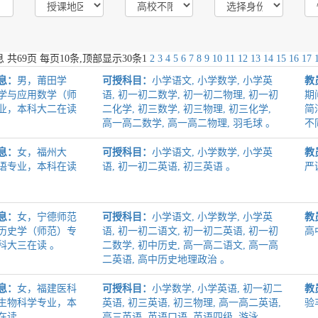
 共
69
页 每页
10
条,顶部显示30条
1
2
3
4
5
6
7
8
9
10
11
12
13
14
15
16
17
息：
男，莆田学
可授科目：
小学语文, 小学数学, 小学英
教
学与应用数学（师
语, 初一初二数学, 初一初二物理, 初一初
期
业，本科大二在读
二化学, 初三数学, 初三物理, 初三化学,
简
高一高二数学, 高一高二物理, 羽毛球 。
不
息：
女，福州大
可授科目：
小学语文, 小学数学, 小学英
教
语专业，本科在读
语, 初一初二英语, 初三英语 。
严
息：
女，宁德师范
可授科目：
小学语文, 小学数学, 小学英
教
历史学（师范）专
语, 初一初二语文, 初一初二英语, 初一初
高
科大三在读 。
二数学, 初中历史, 高一高二语文, 高一高
二英语, 高中历史地理政治 。
息：
女，福建医科
可授科目：
小学数学, 小学英语, 初一初二
教
生物科学专业，本
英语, 初三英语, 初三物理, 高一高二英语,
验
在读 。
高三英语, 英语口语, 英语四级, 游泳 。