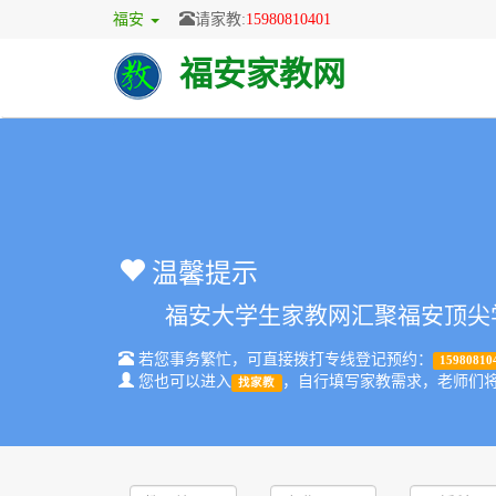
福安
请家教:
15980810401
福安家教网
温馨提示
福安大学生家教网汇聚福安顶尖学
若您事务繁忙，可直接拨打专线登记预约：
15980810
您也可以进入
，自行填写家教需求，老师们
找家教