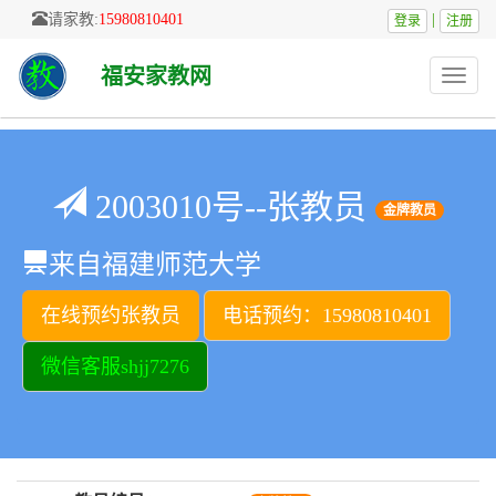
请家教:
15980810401
|
登录
注册
福安家教网
Toggle
naviga
2003010号--张教员
金牌教员
来自福建师范大学
在线预约张教员
电话预约：15980810401
微信客服shjj7276